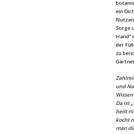
botanis
ein Dic
Nutzan
Sorge u
Hand“ d
der Fü
zu beri
Gärtner
Zahlrei
und Na
Wissen 
Da ist 
heilt n
kocht m
man di