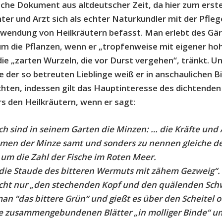
che Dokument aus altdeutscher Zeit, da hier zum erst
hter und Arzt sich als echter Naturkundler mit der Pfle
wendung von Heilkräutern befasst. Man erlebt des Gä
m die Pflanzen, wenn er „tropfenweise mit eigener hoh
ie „zarten Wurzeln, die vor Durst vergehen“, tränkt. U
lle der so betreuten Lieblinge weiß er in anschaulichen B
chten, indessen gilt das Hauptinteresse des dichtenden
s den Heilkräutern, wenn er sagt:
ch sind in seinem Garten die Minzen: … die Kräfte und
men der Minze samt und sonders zu nennen gleiche 
um die Zahl der Fische im Roten Meer.
„die Staude des bitteren Wermuts mit zähem Gezweig“. 
icht nur „den stechenden Kopf und den quälenden Sch
an “das bittere Grün“ und gießt es über den Scheitel o
e zusammengebundenen Blätter „in molliger Binde“ u