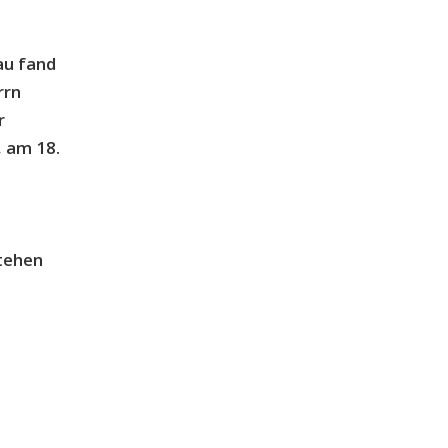
au fand
rrn
r
, am 18.
tehen