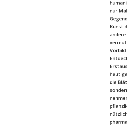
humanis
nur Mal
Gegende
Kunst d
andere 
vermutl
Vorbild
Entdeck
Erstaus
heutige
die Blä
sondern
nehmen
pflanzl
nützli
pharmaz