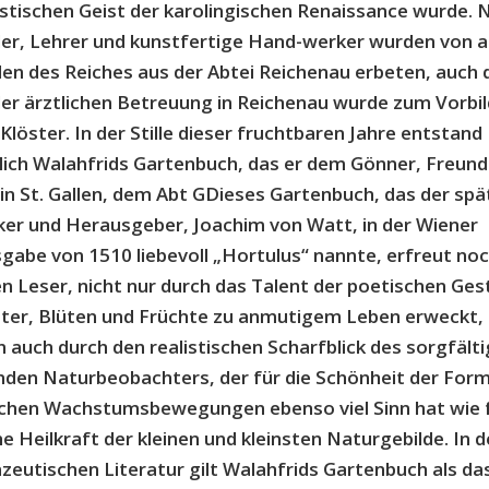
tischen Geist der karolingischen Renaissance wurde. 
er, Lehrer und kunstfertige Hand-werker wurden von a
n des Reiches aus der Abtei Reichenau erbeten, auch 
er ärztlichen Betreuung in Reichenau wurde zum Vorbild
Klöster. In der Stille dieser fruchtbaren Jahre entstand
ich Walahfrids Gartenbuch, das er dem Gönner, Freund
 in St. Gallen, dem Abt GDieses Gartenbuch, das der spä
er und Herausgeber, Joachim von Watt, in der Wiener
gabe von 1510 liebevoll „Hortulus“ nannte, erfreut no
n Leser, nicht nur durch das Talent der poetischen Ges
tter, Blüten und Früchte zu anmutigem Leben erweckt,
 auch durch den realistischen Scharfblick des sorgfälti
den Naturbeobachters, der für die Schönheit der For
ichen Wachstumsbewegungen ebenso viel Sinn hat wie fu
che Heilkraft der kleinen und kleinsten Naturgebilde. In d
eutischen Literatur gilt Walahfrids Gartenbuch als da