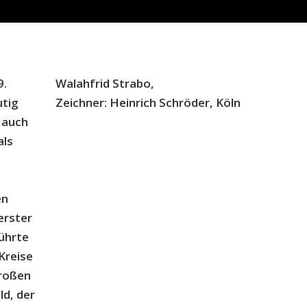
9.
Walahfrid Strabo,
utig
Zeichner: Heinrich Schröder, Köln
 auch
als
en
erster
ührte
Kreise
großen
d, der