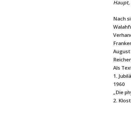
Haupt, 
Nach si
Walahfr
Verhand
Franken
August 
Reichen
Als Tex
1. Jub
1960
„Die p
2. Klos