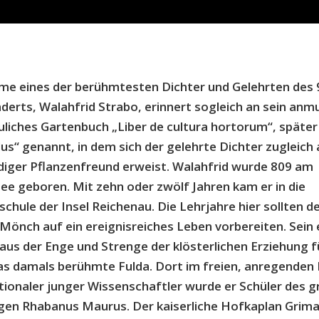
e eines der berühmtesten Dichter und Gelehrten des 
derts, Walahfrid Strabo, erinnert sogleich an sein anm
liches Gartenbuch „Liber de cultura hortorum“, später
us“ genannt, in dem sich der gelehrte Dichter zugleich 
diger Pflanzenfreund erweist. Walahfrid wurde 809 am
e geboren. Mit zehn oder zwölf Jahren kam er in die
schule der Insel Reichenau. Die Lehrjahre hier sollten d
Mönch auf ein ereignisreiches Leben vorbereiten. Sein 
 aus der Enge und Strenge der klösterlichen Erziehung f
das damals berühmte Fulda. Dort im freien, anregenden 
tionaler junger Wissenschaftler wurde er Schüler des 
en Rhabanus Maurus. Der kaiserliche Hofkaplan Grimal