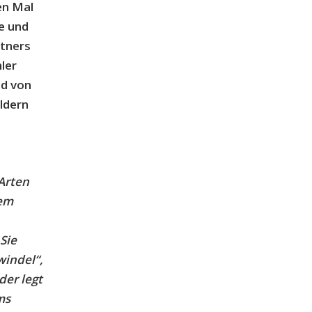
en Mal
ge und
rtners
ler
nd von
ildern
 Arten
dem
Sie
windel“,
der legt
ms