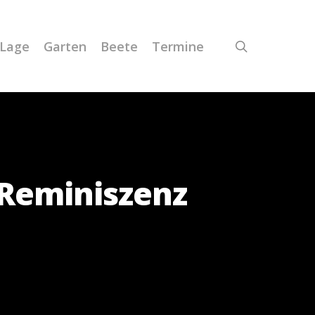
Lage
Garten
Beete
Termine
 Reminiszenz