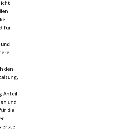
Nicht
llen
die
 für
 und
tere
ch den
taltung,
g Anteil
men und
̈r die
er
s erste