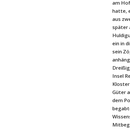
am Hofe
hatte, 
aus zwe
später 
Huldigu
ein in 
sein Zö
anhängl
Dreißig
Insel R
Kloster
Güter 
dem Pol
begabt
Wissen
Mitbegr