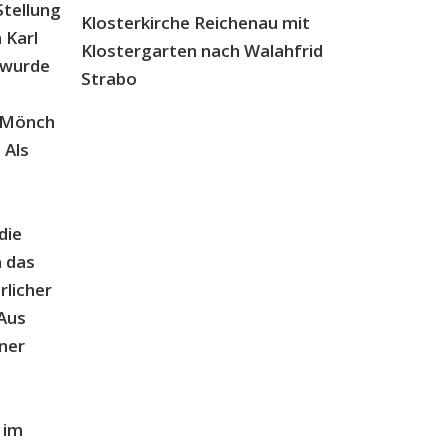
Stellung
Klosterkirche Reichenau mit
 Karl
Klostergarten nach Walahfrid
l wurde
Strabo
n Mönch
 Als
die
h das
rlicher
 Aus
iner
 im