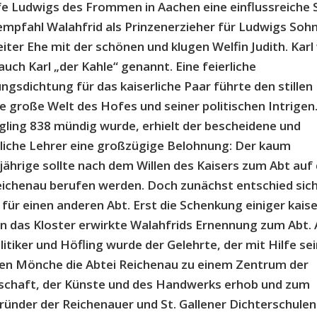
 Ludwigs des Frommen in Aachen eine einflussreiche 
empfahl Walahfrid als Prinzenerzieher für Ludwigs Sohn
iter Ehe mit der schönen und klugen Welfin Judith. Kar
auch Karl „der Kahle“ genannt. Eine feierliche
ngsdichtung für das kaiserliche Paar führte den stille
die große Welt des Hofes und seiner politischen Intrigen.
gling 838 mündig wurde, erhielt der bescheidene und
iche Lehrer eine großzügige Belohnung: Der kaum
jährige sollte nach dem Willen des Kaisers zum Abt auf 
eichenau berufen werden. Doch zunächst entschied sic
 für einen anderen Abt. Erst die Schenkung einiger kaise
an das Kloster erwirkte Walahfrids Ernennung zum Abt.
itiker und Höfling wurde der Gelehrte, der mit Hilfe se
en Mönche die Abtei Reichenau zu einem Zentrum der
schaft, der Künste und des Handwerks erhob und zum
ünder der Reichenauer und St. Gallener Dichterschulen