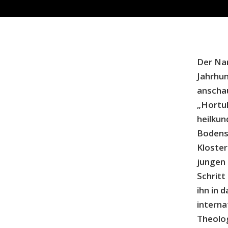
Der Nam
Jahrhun
anschau
„Hortul
heilkun
Bodense
Kloster
jungen 
Schritt
ihn in 
interna
Theolog