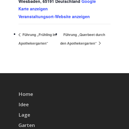
Wiesbaden
,
65191
Deutschland
Google
Karte anzeigen
Veranstaltungsort-Website anzeigen
Führung „Frühling im
Führung „Querbeet durch
Apothekergarten“
den Apothekergarten“
Home
Idee
Lage
Garten