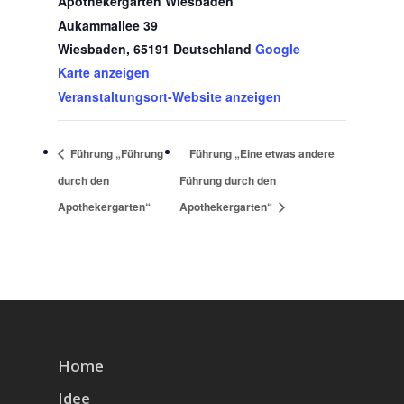
Apothekergarten Wiesbaden
Aukammallee 39
Wiesbaden
,
65191
Deutschland
Google
Karte anzeigen
Veranstaltungsort-Website anzeigen
Führung „Führung
Führung „Eine etwas andere
durch den
Führung durch den
Apothekergarten“
Apothekergarten“
Home
Idee